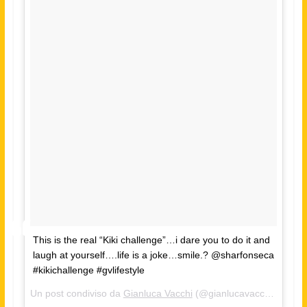
This is the real “Kiki challenge”…i dare you to do it and
laugh at yourself….life is a joke…smile.? @sharfonseca
#kikichallenge #gvlifestyle
Un post condiviso da
Gianluca Vacchi
(@gianlucavacchi) in data: