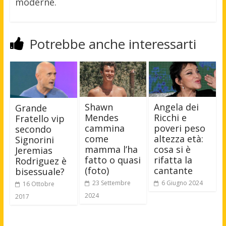
moderne.
Potrebbe anche interessarti
Shawn
Angela dei
Grande
Mendes
Ricchi e
Fratello vip
cammina
poveri peso
secondo
come
altezza età:
Signorini
mamma l’ha
cosa si è
Jeremias
fatto o quasi
rifatta la
Rodriguez è
(foto)
cantante
bisessuale?
23 Settembre
6 Giugno 2024
16 Ottobre
2024
2017