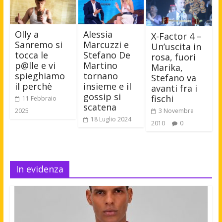
Olly a
Alessia
X-Factor 4 –
Sanremo si
Marcuzzi e
Un’uscita in
tocca le
Stefano De
rosa, fuori
p@lle e vi
Martino
Marika,
spieghiamo
tornano
Stefano va
il perchè
insieme e il
avanti fra i
gossip si
fischi
11 Febbraio
scatena
2025
3 Novembre
18 Luglio 2024
2010
0
In evidenza