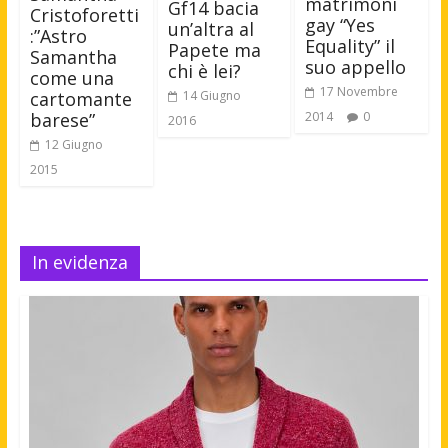
matrimoni
Gf14 bacia
Cristoforetti
gay “Yes
un’altra al
:”Astro
Equality” il
Papete ma
Samantha
suo appello
chi è lei?
come una
17 Novembre
cartomante
14 Giugno
barese”
2014
0
2016
12 Giugno
2015
In evidenza