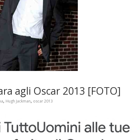
ra agli Oscar 2013 [FOTO]
,
,
ma
Hugh Jackman
oscar 2013