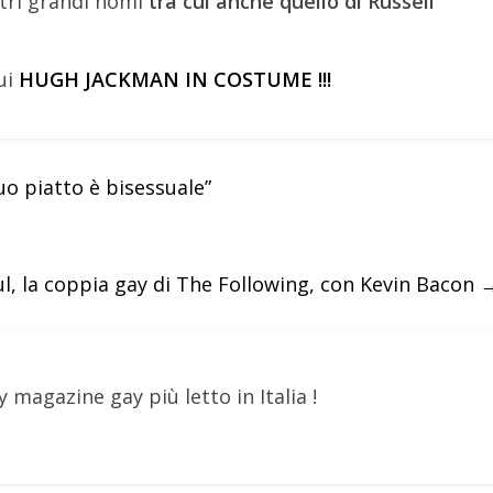
ltri grandi nomi
tra cui anche quello di Russell
ui
HUGH JACKMAN IN COSTUME !!!
uo piatto è bisessuale”
ul, la coppia gay di The Following, con Kevin Bacon
y magazine gay più letto in Italia !