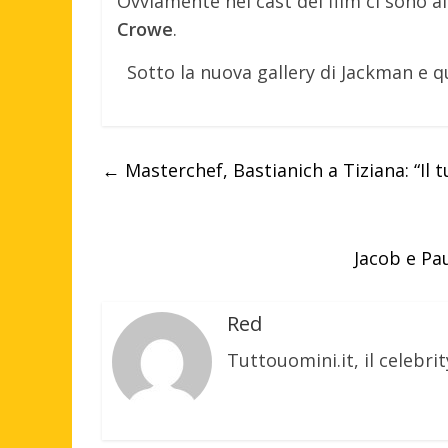
Ovviamente nel cast del film ci sono a
Crowe
.
Sotto la nuova gallery di Jackman e q
←
Masterchef, Bastianich a Tiziana: “Il t
Jacob e Pa
Red
Tuttouomini.it, il celebrit