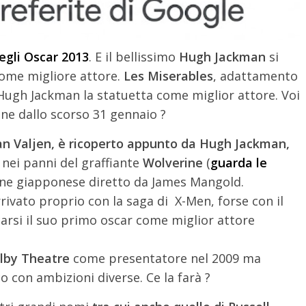
egli Oscar 2013
. E il bellissimo
Hugh Jackman
si
come migliore attore.
Les Miserables
, adattamento
 Hugh Jackman la statuetta come miglior attore. Voi
liane dallo scorso 31 gennaio ?
Jean Valjen, è ricoperto appunto da Hugh Jackman,
 nei panni del graffiante
Wolverine
(
guarda le
one giapponese diretto da James Mangold.
rivato proprio con la saga di X-Men, forse con il
arsi il suo primo oscar come miglior attore
lby Theatre
come presentatore nel 2009 ma
 con ambizioni diverse. Ce la farà ?