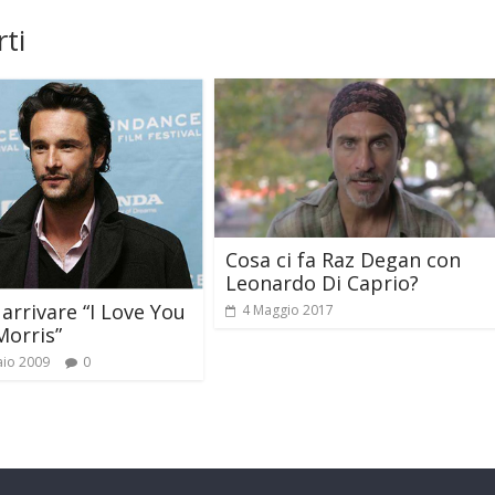
ti
Cosa ci fa Raz Degan con
Leonardo Di Caprio?
 arrivare “I Love You
4 Maggio 2017
Morris”
aio 2009
0