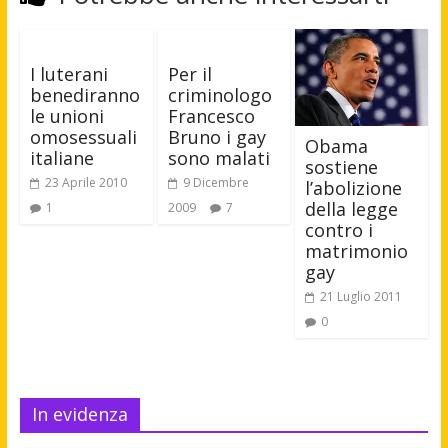
I luterani
Per il
benediranno
criminologo
le unioni
Francesco
omosessuali
Bruno i gay
Obama
italiane
sono malati
sostiene
23 Aprile 2010
9 Dicembre
l’abolizione
della legge
1
2009
7
contro i
matrimonio
gay
21 Luglio 2011
0
In evidenza