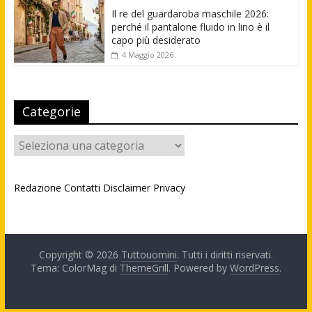
Il re del guardaroba maschile 2026:
perché il pantalone fluido in lino è il
capo più desiderato
4 Maggio 2026
Categorie
Categorie
Redazione
Contatti
Disclaimer
Privacy
Copyright © 2026
Tuttouomini
. Tutti i diritti riservati.
Tema: ColorMag di
ThemeGrill
. Powered by
WordPress
.