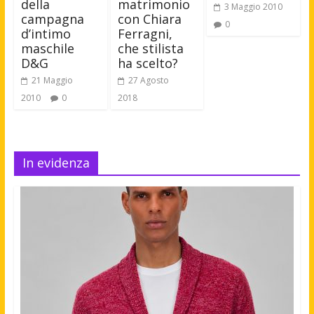
della
matrimonio
3 Maggio 2010
campagna
con Chiara
0
d’intimo
Ferragni,
maschile
che stilista
D&G
ha scelto?
21 Maggio
27 Agosto
2010
0
2018
In evidenza