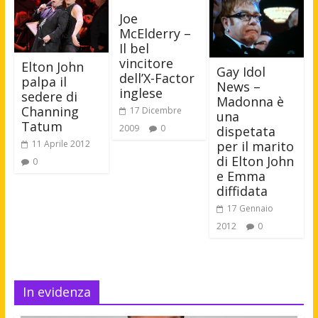
Joe
McElderry –
Il bel
vincitore
Elton John
Gay Idol
dell’X-Factor
palpa il
News –
inglese
sedere di
Madonna è
Channing
17 Dicembre
una
Tatum
2009
0
dispetata
per il marito
11 Aprile 2012
di Elton John
0
e Emma
diffidata
17 Gennaio
2012
0
In evidenza