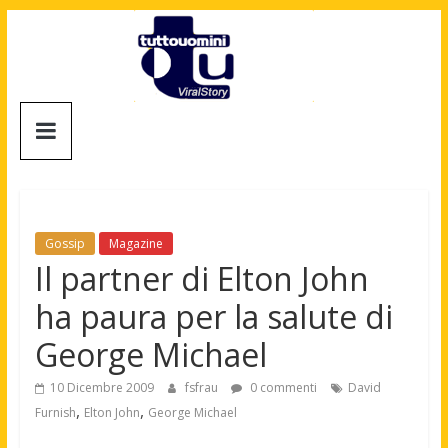
Salta
al
contenuto
Tuttouomini
News,
Tv,
Cinema,
Motori,
Gossip
Magazine
gay
Il partner di Elton John
news
ha paura per la salute di
e
la
George Michael
moda
maschile
10 Dicembre 2009
fsfrau
0 commenti
David
,
,
Furnish
Elton John
George Michael