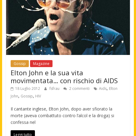
Gossip
Magazine
Elton John e la sua vita
movimentata… con rischio di AIDS
,
18 Luglio 2012
fsfrau
2 commenti
Aids
Elton
,
,
John
Gossip
HIV
Il cantante inglese, Elton John, dopo aver sfiorato la
morte (aveva combattuto contro l’alcol e la droga) si
confessa nel
Leggi tutto