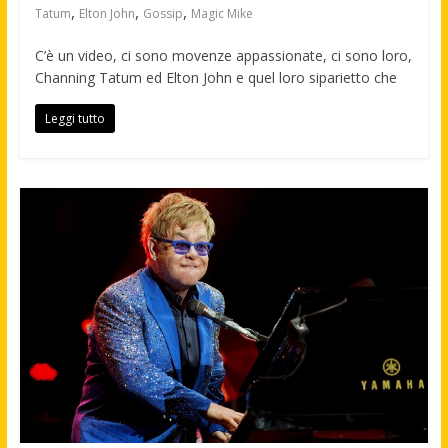
,
,
,
Tatum
Elton John
Gossip
Magic Mike
C’è un video, ci sono movenze appassionate, ci sono loro,
Channing Tatum ed Elton John e quel loro siparietto che
Leggi tutto