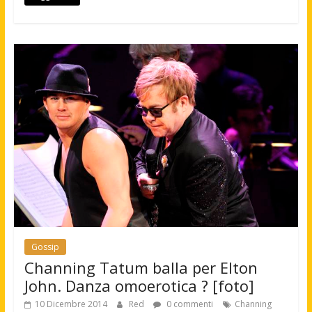
Gossip
Channing Tatum balla per Elton
John. Danza omoerotica ? [foto]
10 Dicembre 2014
Red
0 commenti
Channing