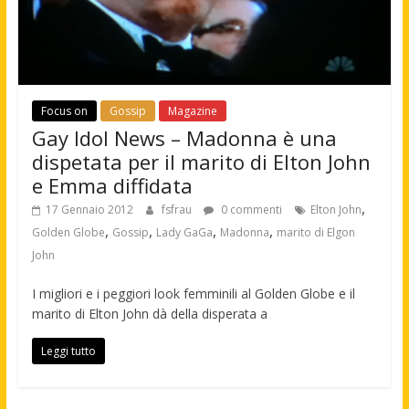
Focus on
Gossip
Magazine
Gay Idol News – Madonna è una
dispetata per il marito di Elton John
e Emma diffidata
,
17 Gennaio 2012
fsfrau
0 commenti
Elton John
,
,
,
,
Golden Globe
Gossip
Lady GaGa
Madonna
marito di Elgon
John
I migliori e i peggiori look femminili al Golden Globe e il
marito di Elton John dà della disperata a
Leggi tutto