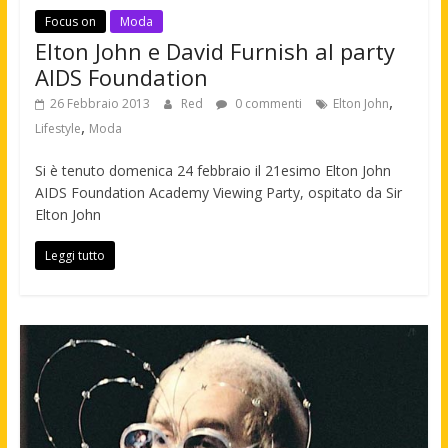
Focus on
Moda
Elton John e David Furnish al party
AIDS Foundation
,
26 Febbraio 2013
Red
0 commenti
Elton John
,
Lifestyle
Moda
Si è tenuto domenica 24 febbraio il 21esimo Elton John
AIDS Foundation Academy Viewing Party, ospitato da Sir
Elton John
Leggi tutto