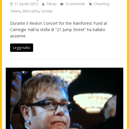
11 Aprile 2012
fsfrau
0 commenti
Channing
,
,
Tatum
Elton John
Gossip
Durante il Revlon Concert for the Rainforest Fund al
Carnegie Hall la stella di “21 Jump Street” ha ballato
assieme
Leggi tutto