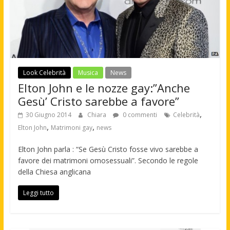
Look Celebrità
Musica
News
Elton John e le nozze gay:”Anche
Gesù’ Cristo sarebbe a favore”
,
30 Giugno 2014
Chiara
0 commenti
Celebrità
,
,
Elton John
Matrimoni gay
news
Elton John parla : “Se Gesù Cristo fosse vivo sarebbe a
favore dei matrimoni omosessuali”. Secondo le regole
della Chiesa anglicana
Leggi tutto