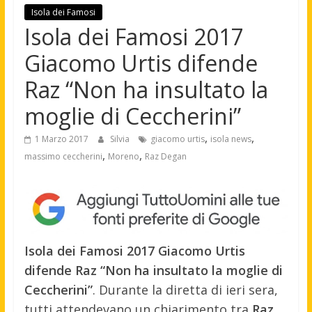
Isola dei Famosi
Isola dei Famosi 2017
Giacomo Urtis difende
Raz “Non ha insultato la
moglie di Ceccherini”
,
,
1 Marzo 2017
Silvia
giacomo urtis
isola news
,
,
massimo ceccherini
Moreno
Raz Degan
Isola dei Famosi 2017 Giacomo Urtis
difende Raz “Non ha insultato la moglie di
Ceccherini”
. Durante la diretta di ieri sera,
tutti attendevano un chiarimento tra
Raz