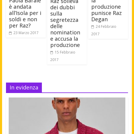
Paola Barale
la
Raz solleva
è andata
produzione
dei dubbi
all’Isola per i
punisce Raz
sulla
soldi e non
Degan
segretezza
per Raz?
delle
24 Febbraio
nomination
23 Marzo 2017
2017
e accusa la
produzione
15 Febbraio
2017
In evidenza