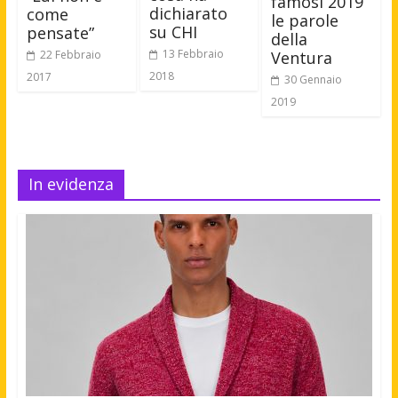
famosi 2019
dichiarato
come
le parole
su CHI
pensate”
della
13 Febbraio
Ventura
22 Febbraio
2018
2017
30 Gennaio
2019
In evidenza