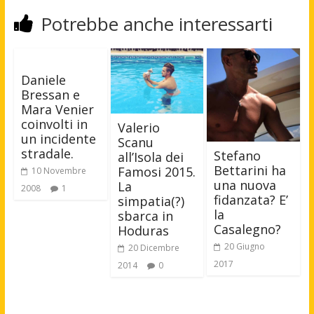
Potrebbe anche interessarti
Daniele
Bressan e
Mara Venier
coinvolti in
Valerio
un incidente
Scanu
stradale.
Stefano
all’Isola dei
Bettarini ha
Famosi 2015.
10 Novembre
una nuova
La
2008
1
fidanzata? E’
simpatia(?)
la
sbarca in
Casalegno?
Hoduras
20 Giugno
20 Dicembre
2017
2014
0