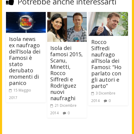
Potrebbe anche interessarti
Isola news
Rocco
ex naufrago
Isola dei
Siffredi
dell’Isola dei
famosi 2015,
naufrago
Famosi è
Scanu,
all’Isola dei
stato
Minetti,
Famosi: “Ho
derubato
Rocco
parlato con
momenti di
Siffredi e
gli autori e
panico
Rodriguez
parto”
15 Maggio
nuovi
3 Dicembre
naufraghi
2017
2014
0
21 Dicembre
2014
0