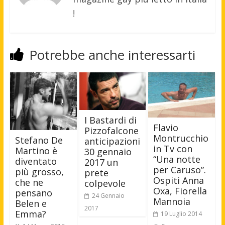
!
Potrebbe anche interessarti
I Bastardi di
Flavio
Pizzofalcone
Montrucchio
Stefano De
anticipazioni
in Tv con
Martino è
30 gennaio
“Una notte
diventato
2017 un
per Caruso”.
più grosso,
prete
Ospiti Anna
che ne
colpevole
Oxa, Fiorella
pensano
24 Gennaio
Mannoia
Belen e
2017
Emma?
19 Luglio 2014