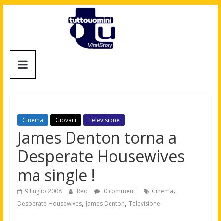
Salta
al
contenuto
Tuttouomini
News,
Tv,
Cinema,
Motori,
Cinema
Giovani
Televisione
gay
James Denton torna a
news
Desperate Housewives
e
la
ma single !
moda
maschile
,
9 Luglio 2008
Red
0 commenti
Cinema
,
,
Desperate Housewives
James Denton
Televisione