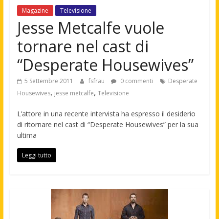
Magazine
Televisione
Jesse Metcalfe vuole
tornare nel cast di
“Desperate Housewives”
5 Settembre 2011
fsfrau
0 commenti
Desperate
,
,
Housewives
jesse metcalfe
Televisione
L’attore in una recente intervista ha espresso il desiderio
di ritornare nel cast di “Desperate Housewives” per la sua
ultima
Leggi tutto