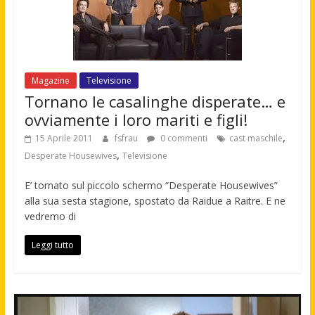
Magazine
Televisione
Tornano le casalinghe disperate… e
ovviamente i loro mariti e figli!
,
15 Aprile 2011
fsfrau
0 commenti
cast maschile
,
Desperate Housewives
Televisione
E’ tornato sul piccolo schermo “Desperate Housewives”
alla sua sesta stagione, spostato da Raidue a Raitre. E ne
vedremo di
Leggi tutto