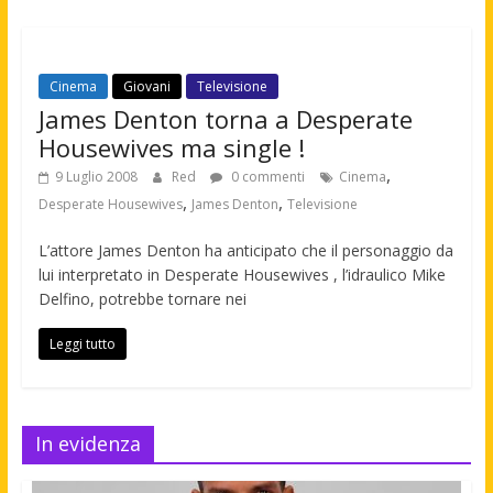
Cinema
Giovani
Televisione
James Denton torna a Desperate
Housewives ma single !
,
9 Luglio 2008
Red
0 commenti
Cinema
,
,
Desperate Housewives
James Denton
Televisione
L’attore James Denton ha anticipato che il personaggio da
lui interpretato in Desperate Housewives , l’idraulico Mike
Delfino, potrebbe tornare nei
Leggi tutto
In evidenza