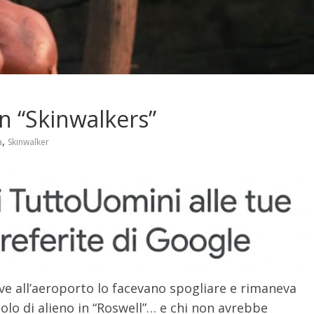
in “Skinwalkers”
,
a
Skinwalker
ove all’aeroporto lo facevano spogliare e rimaneva
uolo di alieno in “Roswell”… e chi non avrebbe