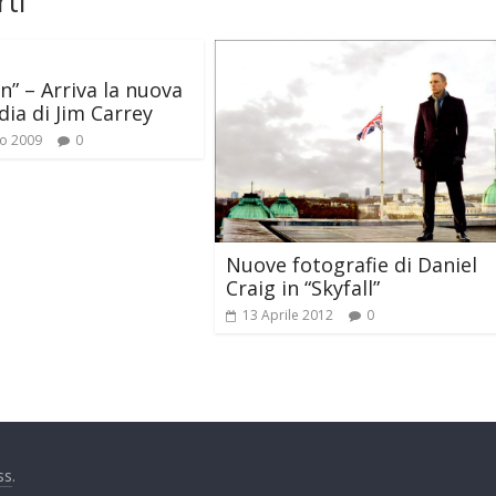
ti
n” – Arriva la nuova
a di Jim Carrey
o 2009
0
Nuove fotografie di Daniel
Craig in “Skyfall”
13 Aprile 2012
0
ss
.