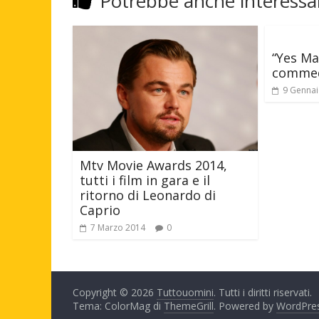
Potrebbe anche interessar
“Yes Ma
commedi
9 Gennai
Mtv Movie Awards 2014,
tutti i film in gara e il
ritorno di Leonardo di
Caprio
7 Marzo 2014
0
Copyright © 2026
Tuttouomini
. Tutti i diritti riservati.
Tema: ColorMag di
ThemeGrill
. Powered by
WordPre