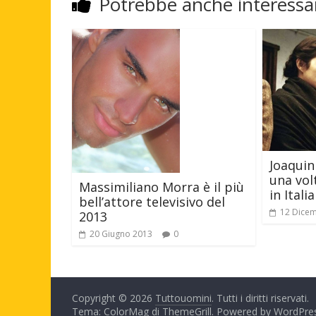
Potrebbe anche interessar
Joaquin
una volt
Massimiliano Morra è il più
in Itali
bell’attore televisivo del
12 Dice
2013
20 Giugno 2013
0
Copyright © 2026
Tuttouomini
. Tutti i diritti riservati.
Tema: ColorMag di
ThemeGrill
. Powered by
WordPre