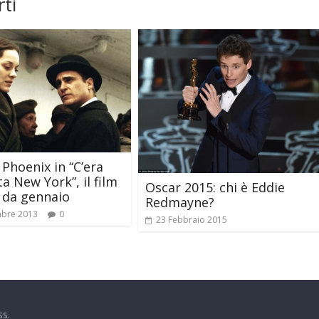
ti
 Phoenix in “C’era
a New York”, il film
Oscar 2015: chi è Eddie
a da gennaio
Redmayne?
mbre 2013
0
23 Febbraio 2015
ss
.