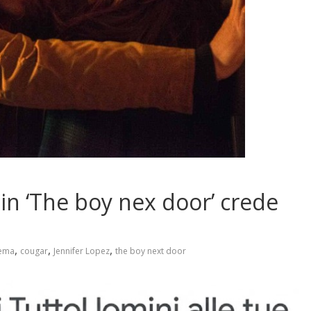
in ‘The boy nex door’ crede
,
,
,
ema
cougar
Jennifer Lopez
the boy next door