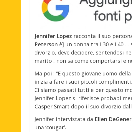
Jennifer Lopez
racconta il suo person
Peterson
è] un donna tra i 30 e i 40 …
divorzio, deve decidere, sentendosi nel
marito , non sa come comportarsi e non
Ma poi : “E questo giovane uomo della
inizia a fare i suoi piccoli complimenti
Ci siamo passati tutti e per questo mo
Jennifer Lopez si riferisce probabilmen
Casper Smart
dopo il suo divorzio dal
Jennifer intervistata da
Ellen DeGener
una
‘cougar’.