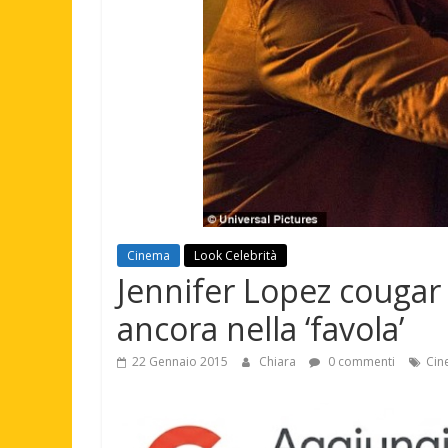
Cinema
Look Celebrità
Jennifer Lopez cougar 
ancora nella ‘favola’
22 Gennaio 2015
Chiara
0 commenti
Cin