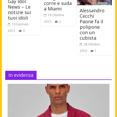
Gay Idol
corre e suda
News – Le
a Miami
Alessandro
notizie sui
Cecchi
18 Ottobre
tuoi idoli
Paone fa il
2010
2
10 Gennaio
polipone
2012
0
con un
cubista
28 Ottobre
2010
1
In evidenza