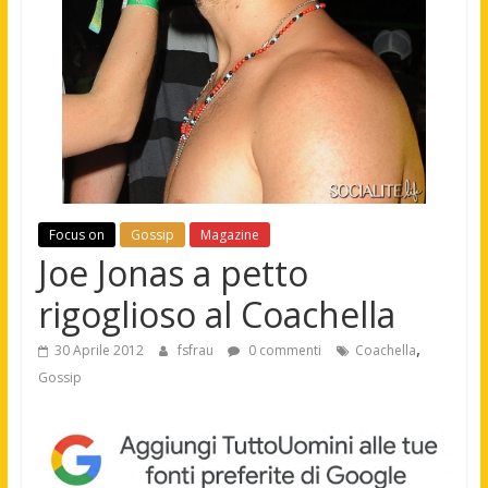
Focus on
Gossip
Magazine
Joe Jonas a petto
rigoglioso al Coachella
,
30 Aprile 2012
fsfrau
0 commenti
Coachella
Gossip