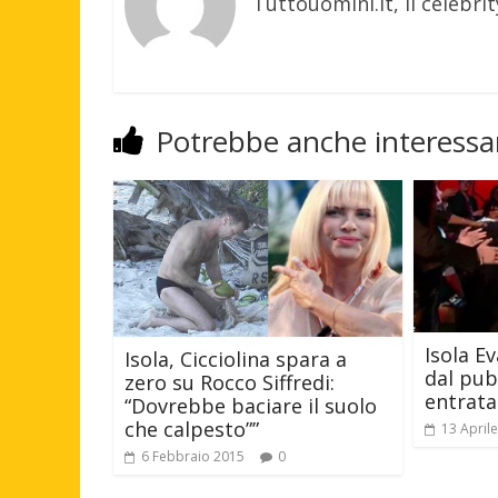
Tuttouomini.it, il celebrit
Potrebbe anche interessar
Isola E
Isola, Cicciolina spara a
dal pub
zero su Rocco Siffredi:
entrata
“Dovrebbe baciare il suolo
che calpesto””
13 April
6 Febbraio 2015
0