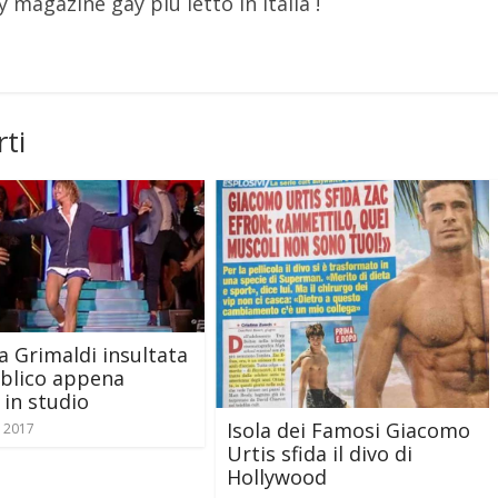
y magazine gay più letto in Italia !
ti
va Grimaldi insultata
blico appena
 in studio
Isola dei Famosi Giacomo
e 2017
Urtis sfida il divo di
Hollywood