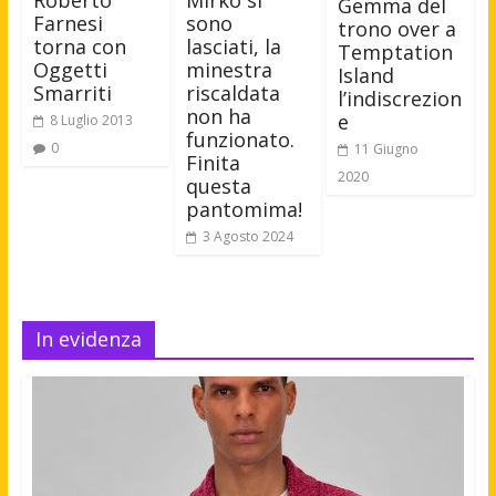
Roberto
Gemma del
sono
Farnesi
trono over a
lasciati, la
torna con
Temptation
minestra
Oggetti
Island
riscaldata
Smarriti
l’indiscrezion
non ha
e
8 Luglio 2013
funzionato.
0
11 Giugno
Finita
2020
questa
pantomima!
3 Agosto 2024
In evidenza