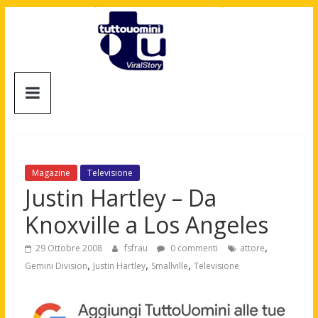
Salta
al
contenuto
Tuttouomini
News,
Tv,
Cinema,
Motori,
Magazine
Televisione
gay
Justin Hartley – Da
news
Knoxville a Los Angeles
e
la
,
29 Ottobre 2008
fsfrau
0 commenti
attore
moda
,
,
,
Gemini Division
Justin Hartley
Smallville
Televisione
maschile