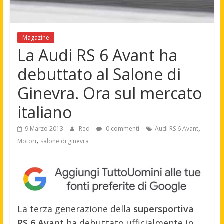
Magazine
La Audi RS 6 Avant ha
debuttato al Salone di
Ginevra. Ora sul mercato
italiano
,
9 Marzo 2013
Red
0 commenti
Audi RS 6 Avant
,
Motori
salone di ginevra
La terza generazione della
supersportiva
RS 6 Avant
ha debuttato ufficialmente in