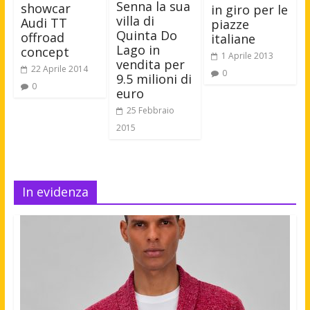
Senna la sua
showcar
in giro per le
villa di
Audi TT
piazze
Quinta Do
offroad
italiane
Lago in
concept
1 Aprile 2013
vendita per
22 Aprile 2014
0
9.5 milioni di
0
euro
25 Febbraio
2015
In evidenza