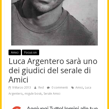
Amici
Focus on
Luca Argentero sarà uno
dei giudici del serale di
Amici
,
9 Marzo 2013
Red
0 commenti
Amici
Luca
,
,
Argentero
migule bosè
Serale Amici