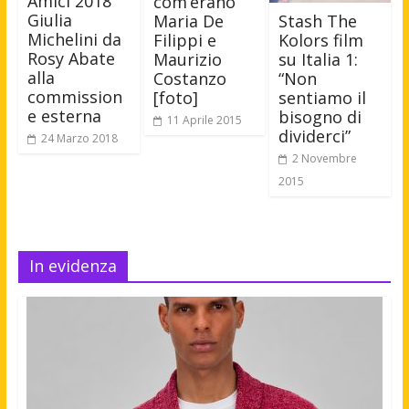
Amici 2018
com’erano
Giulia
Maria De
Stash The
Michelini da
Filippi e
Kolors film
Rosy Abate
Maurizio
su Italia 1:
alla
Costanzo
“Non
commission
[foto]
sentiamo il
e esterna
bisogno di
11 Aprile 2015
dividerci”
24 Marzo 2018
2 Novembre
2015
In evidenza