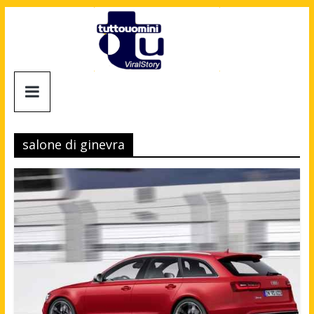
Salta
al
contenuto
Tuttouomini
News,
Tv,
salone di ginevra
Cinema,
Motori,
gay
news
e
la
moda
maschile