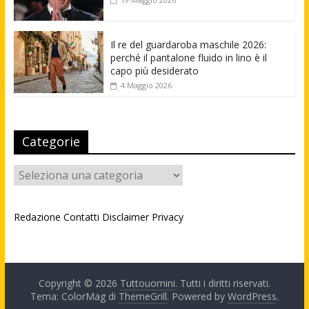
Il re del guardaroba maschile 2026:
perché il pantalone fluido in lino è il
capo più desiderato
4 Maggio 2026
Categorie
Categorie
Redazione
Contatti
Disclaimer
Privacy
Copyright © 2026
Tuttouomini
. Tutti i diritti riservati.
Tema: ColorMag di
ThemeGrill
. Powered by
WordPress
.