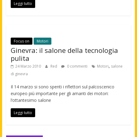
Leggi tutto
Focus on
Motori
Ginevra: il salone della tecnologia
pulita
,
24 Marzo 2010
Red
0 commenti
Motori
salone
di ginevra
Il 14 marzo si sono spenti i riflettori sul palcoscenico
europeo più importante per gli amanti dei motori:
l‘ottantesimo salone
Leggi tutto