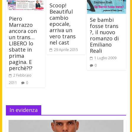
Scoop!
Beautiful
cambio
Piero
Se bambi
epocale,
Marrazzo
fosse trans
arriva un
ancora con
?, il nuovo
vero trans
un trans…
romanzo di
nel cast
LIBERO lo
Emiliano
sbatte in
29 Aprile 2015
Reali
prima
1 Luglio 2009
pagina. E
0
perchè?!?
2 Febbraio
2011
0
In evidenza