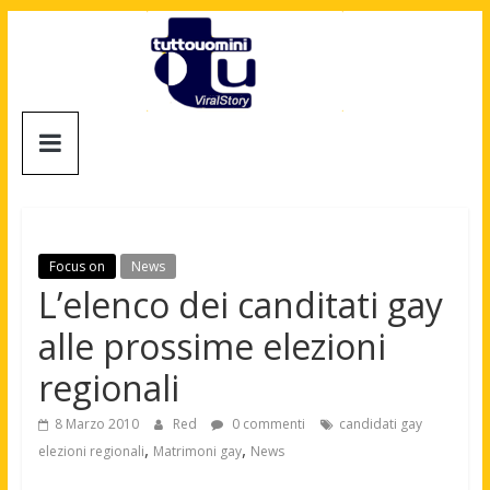
Salta
al
contenuto
Tuttouomini
News,
Tv,
Cinema,
Motori,
Focus on
News
gay
L’elenco dei canditati gay
news
alle prossime elezioni
e
la
regionali
moda
maschile
8 Marzo 2010
Red
0 commenti
candidati gay
,
,
elezioni regionali
Matrimoni gay
News