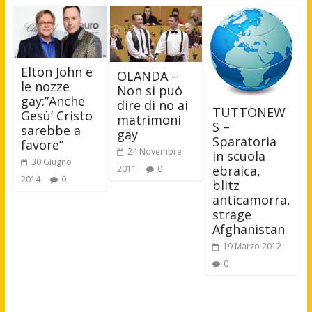
Elton John e
OLANDA –
le nozze
Non si può
gay:”Anche
dire di no ai
TUTTONEW
Gesù’ Cristo
matrimoni
S –
sarebbe a
gay
Sparatoria
favore”
24 Novembre
in scuola
30 Giugno
ebraica,
2011
0
2014
0
blitz
anticamorra,
strage
Afghanistan
19 Marzo 2012
0