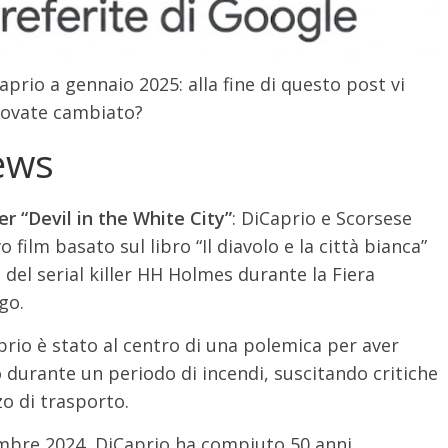
prio a gennaio 2025: alla fine di questo post vi
trovate cambiato?
ews
r “Devil in the White City”
: DiCaprio e Scorsese
ilm basato sul libro “Il diavolo e la città bianca”
ia del serial killer HH Holmes durante la Fiera
go.
prio è stato al centro di una polemica per aver
o durante un periodo di incendi, suscitando critiche
o di trasporto.
mbre 2024, DiCaprio ha compiuto 50 anni,