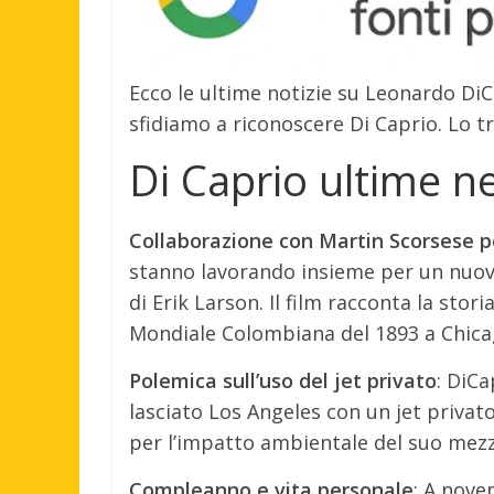
Ecco le ultime notizie su Leonardo DiCa
sfidiamo a riconoscere Di Caprio. Lo 
Di Caprio ultime n
Collaborazione con Martin Scorsese pe
stanno lavorando insieme per un nuovo f
di Erik Larson. Il film racconta la stor
Mondiale Colombiana del 1893 a Chica
Polemica sull’uso del jet privato
: DiCa
lasciato Los Angeles con un jet privat
per l’impatto ambientale del suo mezz
Compleanno e vita personale
: A nove