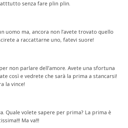
tttutto senza fare plin plin.
 un uomo ma, ancora non l’avete trovato quello
cirete a raccattarne uno, fatevi suore!
 per non parlare dell’amore. Avete una sfortuna
te così e vedrete che sarà la prima a stancarsi!
a la vince!
va. Quale volete sapere per prima? La prima è
ssima!!! Ma va!!!