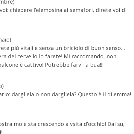
embre)
voi: chiedere l’elemosina ai semafori, direte voi di
naio)
rete più vitali e senza un briciolo di buon senso…
era del cervello lo farete! Mi raccomando, non
balcone è cattivo! Potrebbe farvi la bua!!!
o)
ario: dargliela o non dargliela? Questo è il dilemma!
vostra mole sta crescendo a vsita d’occhio! Dai su,
!