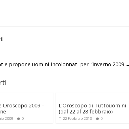
i!
tle propone uomini incolonnati per l’inverno 2009
ti
e Oroscopo 2009 –
L’Oroscopo di Tuttouomini
one
(dal 22 al 28 febbraio)
aio 2009
0
22 Febbraio 2010
0