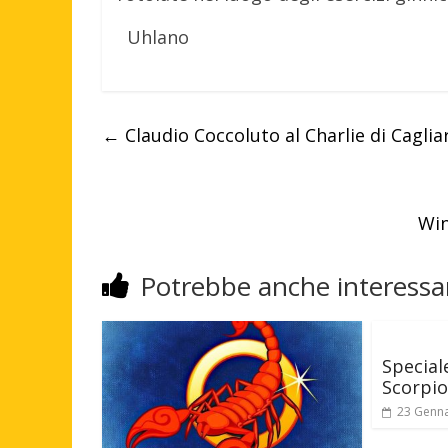
Uhlano
←
Claudio Coccoluto al Charlie di Cagliar
Win
Potrebbe anche interessar
Special
Scorpi
23 Genn