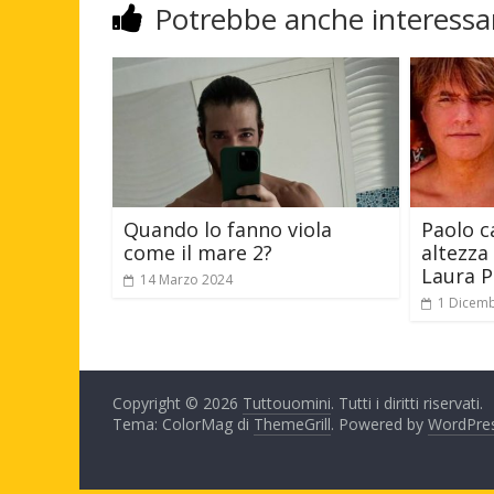
Potrebbe anche interessar
Quando lo fanno viola
Paolo c
come il mare 2?
altezza
Laura P
14 Marzo 2024
1 Dicem
Copyright © 2026
Tuttouomini
. Tutti i diritti riservati.
Tema: ColorMag di
ThemeGrill
. Powered by
WordPre