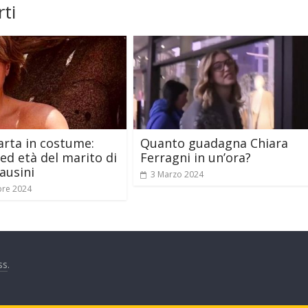
ti
arta in costume:
Quanto guadagna Chiara
 ed età del marito di
Ferragni in un’ora?
ausini
3 Marzo 2024
bre 2024
ss
.