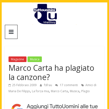
Salta
al
contenuto
Tuttouomini
News,
Tv,
Cinema,
Motori,
Magazine
Musica
gay
Marco Carta ha plagiato
news
la canzone?
e
la
25 Febbraio 2009
fsfrau
17 commenti
Amici di
moda
,
,
,
,
Maria De Filippi
La forza mia
Marco Carta
Musica
Plagio
maschile