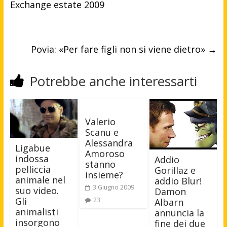
Exchange estate 2009
Povia: «Per fare figli non si viene dietro»
→
Potrebbe anche interessarti
Valerio
Scanu e
Alessandra
Ligabue
Amoroso
indossa
Addio
stanno
pelliccia
Gorillaz e
insieme?
animale nel
addio Blur!
3 Giugno 2009
suo video.
Damon
Gli
23
Albarn
animalisti
annuncia la
insorgono
fine dei due