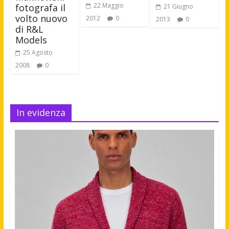
22 Maggio
fotografa il
21 Giugno
volto nuovo
2012
0
2013
0
di R&L
Models
25 Agosto
2008
0
In evidenza