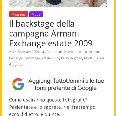
Magazine
Moda
Il backstage della
campagna Armani
Exchange estate 2009
24 Febbraio 2009
fsfrau
0 commenti
Armani
,
,
,
,
,
Exchange
backstage
estate 2009
Kerry Degman
Moda
Parker
Gregory
Come usciranno queste fotografie?
Pazientate e lo saprete. Nel frattempo,
ecco il dietro le quinte.