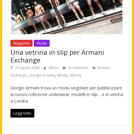
Magazine
Moda
Una vetrina in slip per Armani
Exchange
23 Aprile 2008
fsfrau
0 commenti
Armani
,
,
,
Exchange
Giorgio Armani
Moda
vetrina
Giorgio Armani trova un modo singolare per pubblicizzare
la nuova collezione underwear: modelli in slip… e in vetrina
a Londra.
Leggi tutto