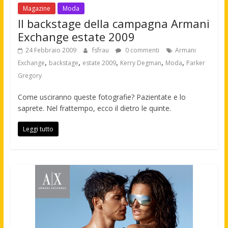
Magazine
Moda
Il backstage della campagna Armani
Exchange estate 2009
24 Febbraio 2009
fsfrau
0 commenti
Armani
,
,
,
,
,
Exchange
backstage
estate 2009
Kerry Degman
Moda
Parker
Gregory
Come usciranno queste fotografie? Pazientate e lo
saprete. Nel frattempo, ecco il dietro le quinte.
Leggi tutto