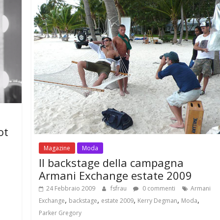
ot
Magazine
Moda
Il backstage della campagna
Armani Exchange estate 2009
24 Febbraio 2009
fsfrau
0 commenti
Armani
,
,
,
,
,
Exchange
backstage
estate 2009
Kerry Degman
Moda
Parker Gregory