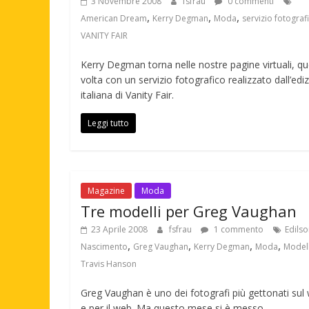
3 Novembre 2008
fsfrau
0 commenti
,
,
,
American Dream
Kerry Degman
Moda
servizio fotograf
VANITY FAIR
Kerry Degman torna nelle nostre pagine virtuali, q
volta con un servizio fotografico realizzato dall’edi
italiana di Vanity Fair.
Leggi tutto
Magazine
Moda
Tre modelli per Greg Vaughan
23 Aprile 2008
fsfrau
1 commento
Edils
,
,
,
,
Nascimento
Greg Vaughan
Kerry Degman
Moda
Modell
Travis Hanson
Greg Vaughan è uno dei fotografi più gettonati sul
e per il web. Ma questo mese si è messo