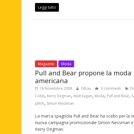
Leggi tutto
Magazine
Moda
Pull and Bear propone la moda
americana
18 Novembre 2008
fsfrau
0 commenti
Do
,
,
,
,
,
Cobb
Kerry Degman
Matt Eagan
Moda
Pull and Bear
S
,
Jalloh
Simon Nessman
La marca spagnola Pull and Bear ha scelto per la s
nuova campagna promozionale Simon Nessman e
Kerry Degman.