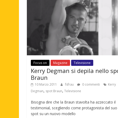
Focus on
Magazine
Televisione
Kerry Degman si depila nello sp
Braun
10 Marzo 2011
fsfrau
0 commenti
Kerry
,
,
Degman
spot Braun
Televisione
Bisogna dire che la Braun stavolta ha azzeccato il
testimonial, scegliendo come protagonista del suo
spot su un nuovo modello