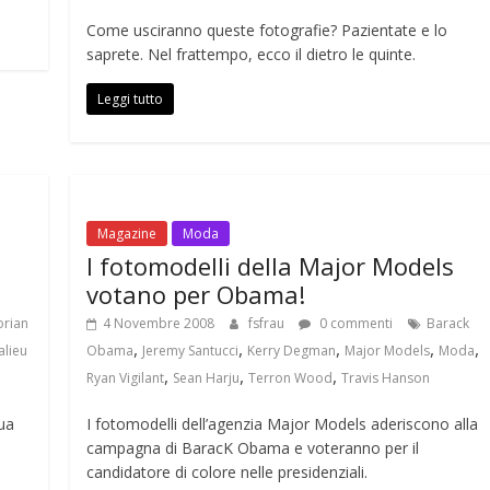
Come usciranno queste fotografie? Pazientate e lo
saprete. Nel frattempo, ecco il dietro le quinte.
Leggi tutto
Magazine
Moda
I fotomodelli della Major Models
votano per Obama!
rian
4 Novembre 2008
fsfrau
0 commenti
Barack
,
,
,
,
,
alieu
Obama
Jeremy Santucci
Kerry Degman
Major Models
Moda
,
,
,
Ryan Vigilant
Sean Harju
Terron Wood
Travis Hanson
ua
I fotomodelli dell’agenzia Major Models aderiscono alla
campagna di BaracK Obama e voteranno per il
candidatore di colore nelle presidenziali.