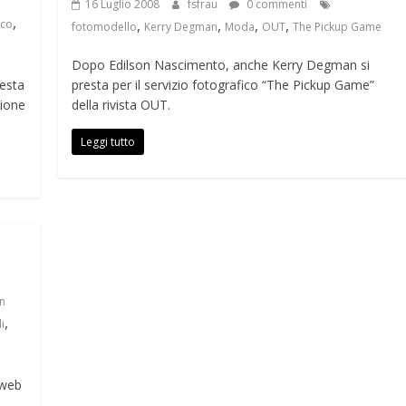
16 Luglio 2008
fsfrau
0 commenti
,
,
,
,
,
ico
fotomodello
Kerry Degman
Moda
OUT
The Pickup Game
Dopo Edilson Nascimento, anche Kerry Degman si
uesta
presta per il servizio fotografico “The Pickup Game”
zione
della rivista OUT.
Leggi tutto
on
,
i
 web