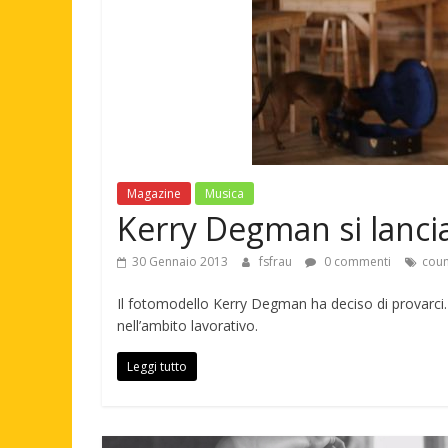
Magazine
Musica
Kerry Degman si lanci
30 Gennaio 2013
fsfrau
0 commenti
coun
Il fotomodello Kerry Degman ha deciso di provarc
nell’ambito lavorativo.
Leggi tutto