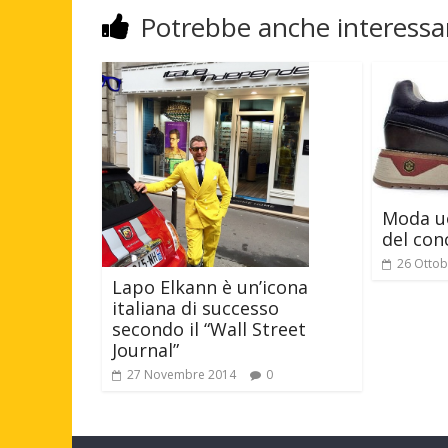
Potrebbe anche interessar
Moda uo
del con
26 Ottob
Lapo Elkann è un’icona
italiana di successo
secondo il “Wall Street
Journal”
27 Novembre 2014
0