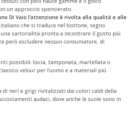
 tessuti con pelli haute gamme e il gioco
on un approccio spensierato.
no Di Vaio l’attenzione è rivolta alla qualità e alle
 italiano che si traduce nel bottone, segno
 una sartorialità pronta a incontrare il gusto più
nza però escludere nessun consumatore, di
ianti possibili: liscia, tamponata, martellata o
classico velour per l’uomo e a materiali più
di neri e grigi rivitalizzati dai colori caldi della
accostamenti audaci, dove anche le suole sono in