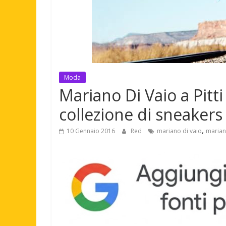
Moda
Mariano Di Vaio a Pit
collezione di sneakers
,
10 Gennaio 2016
Red
mariano di vaio
marian