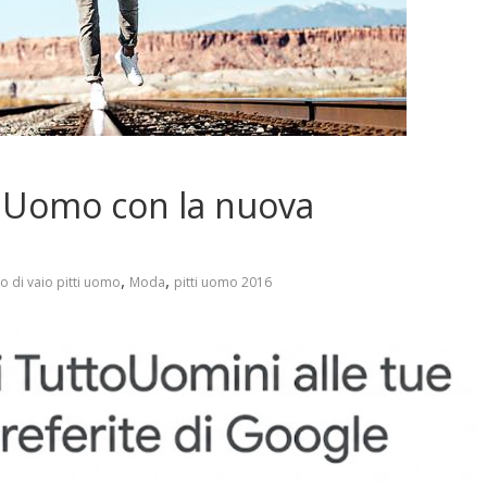
ti Uomo con la nuova
,
,
o di vaio pitti uomo
Moda
pitti uomo 2016