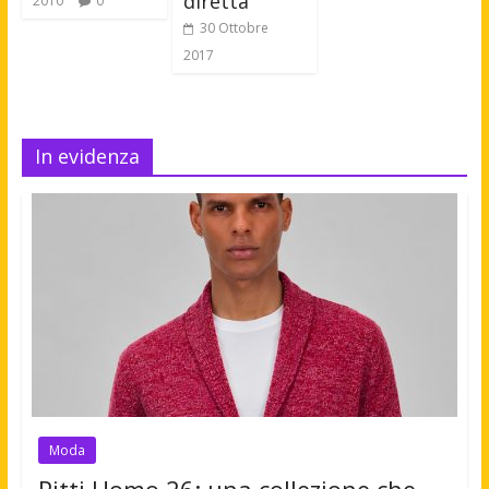
diretta
2010
0
30 Ottobre
2017
In evidenza
Moda
Pitti Uomo 26: una collezione che