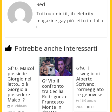
Red
Tuttouomini.it, il celebrity
magazine gay più letto in Italia
!
Potrebbe anche interessarti
Gf10, Maicol
Gf9, il
possiede
risveglio di
Giorgio nel
Alberto
Gf Vip il
letto…o è
Scrivano,
confronto
Giorgio a
l’ormeggiato
tra Cecilia
possedere
re genovese
Rodriguez e
Maicol ?
16 Gennaio
Francesco
8 Febbraio
Monte in
2009
12