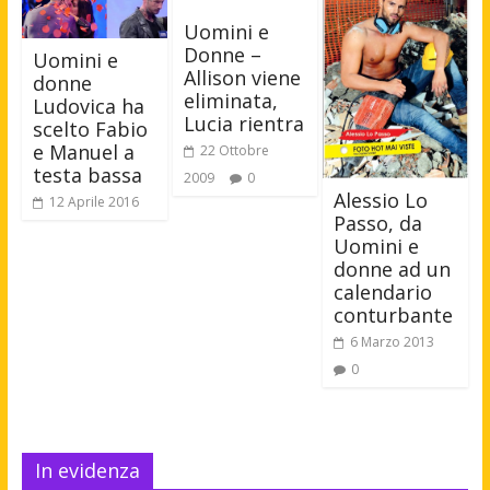
Uomini e
Donne –
Uomini e
Allison viene
donne
eliminata,
Ludovica ha
Lucia rientra
scelto Fabio
e Manuel a
22 Ottobre
testa bassa
2009
0
Alessio Lo
12 Aprile 2016
Passo, da
Uomini e
donne ad un
calendario
conturbante
6 Marzo 2013
0
In evidenza