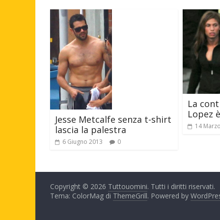
La cont
Lopez 
Jesse Metcalfe senza t-shirt
14 Marz
lascia la palestra
6 Giugno 2013
0
Copyright © 2026
Tuttouomini
. Tutti i diritti riservati.
Tema: ColorMag di
ThemeGrill
. Powered by
WordPre