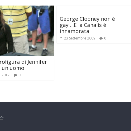
George Clooney non è
gay….E la Canalis è
innamorata
23 Settembre 2009
0
rofigura di Jennifer
è un uomo
o 2012
0
ss
.