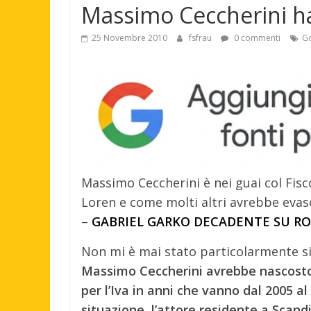
Massimo Ceccherini ha
25 Novembre 2010
fsfrau
0 commenti
G
Massimo Ceccherini è nei guai col Fisc
Loren e come molti altri avrebbe evaso
–
GABRIEL GARKO DECADENTE SU R
Non mi è mai stato particolarmente s
Massimo Ceccherini avrebbe nascosto al
per l’Iva in anni che vanno dal 2005 
situazione, l’attore residente a Scand