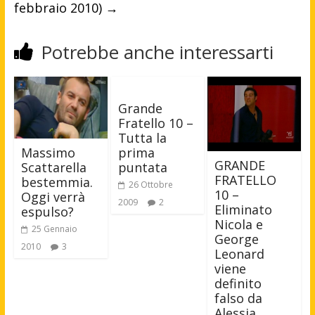
febbraio 2010)
→
Potrebbe anche interessarti
Grande
Fratello 10 –
Tutta la
prima
Massimo
GRANDE
puntata
Scattarella
FRATELLO
bestemmia.
26 Ottobre
10 –
Oggi verrà
2009
2
Eliminato
espulso?
Nicola e
25 Gennaio
George
2010
3
Leonard
viene
definito
falso da
Alessia