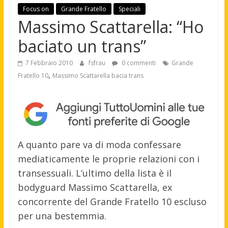
Focus on
Grande Fratello
Speciali
Massimo Scattarella: “Ho
baciato un trans”
7 Febbraio 2010
fsfrau
0 commenti
Grande
,
Fratello 10
Massimo Scattarella bacia trans
A quanto pare va di moda confessare
mediaticamente le proprie relazioni con i
transessuali. L’ultimo della lista è il
bodyguard Massimo Scattarella, ex
concorrente del Grande Fratello 10 escluso
per una bestemmia.