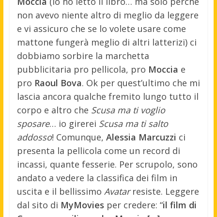
Moccia
(io ho letto il libro… ma solo perchè
non avevo niente altro di meglio da leggere
e vi assicuro che se lo volete usare come
mattone fungerà meglio di altri latterizi) ci
dobbiamo sorbire la marchetta
pubblicitaria pro pellicola, pro
Moccia
e
pro
Raoul Bova
. Ok per quest’ultimo che mi
lascia ancora qualche fremito lungo tutto il
corpo e altro che
Scusa ma ti voglio
sposare
… io girerei
Scusa ma ti salto
addosso
! Comunque,
Alessia Marcuzzi
ci
presenta la pellicola come un record di
incassi, quante fesserie. Per scrupolo, sono
andato a vedere la classifica dei film in
uscita e il bellissimo
Avatar
resiste. Leggere
dal sito di
MyMovies
per credere: “
il film di