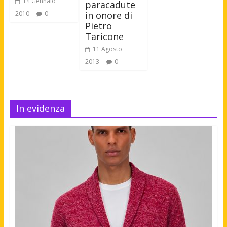
14 Gennaio
paracadute
in onore di
2010
0
Pietro
Taricone
11 Agosto
2013
0
In evidenza