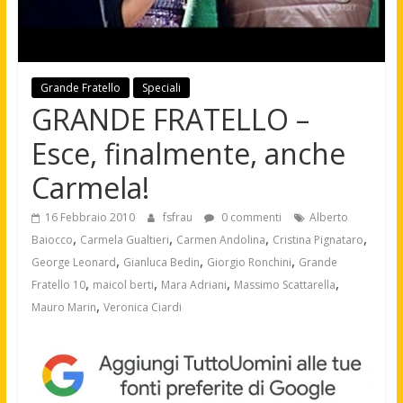
Grande Fratello
Speciali
GRANDE FRATELLO –
Esce, finalmente, anche
Carmela!
16 Febbraio 2010
fsfrau
0 commenti
Alberto
,
,
,
,
Baiocco
Carmela Gualtieri
Carmen Andolina
Cristina Pignataro
,
,
,
George Leonard
Gianluca Bedin
Giorgio Ronchini
Grande
,
,
,
,
Fratello 10
maicol berti
Mara Adriani
Massimo Scattarella
,
Mauro Marin
Veronica Ciardi