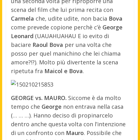
una seconda volta per riproporre una
scena del film che lui prima recita con
Carmela
che, udite udite, non bacia
Bova
come prevede copione perchè c’è
George
Leonard
(UAUAHUAHAU E io evito di
baciare
Raoul Bova
per una volta che
posso per quel manichino che lei chiama
amore?!?). Molto più divertente la scena
ripetuta fra
Maicol e Bova
.
GEORGE vs. MAURO.
Siccome è da molto
tempo che
George
non entrava nella casa
(… … …). Hanno deciso di propinarcelo
dentro anche questa volta con l’intenzione
di un confronto con
Mauro
. Possibile che