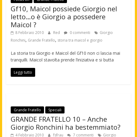
Gf10, Maicol possiede Giorgio nel
letto…o è Giorgio a possedere
Maicol ?
8 Febbraio 2010
Red
0 commenti
Giorgio
,
,
Ronchini
Grande Fratello
storia tra maicol e giorgio
La storia tra Giorgio e Maicol del Gf10 non ci lascia mai
tranquilli. Maicol stavolta prende l’iniziativa e si butta
Leggi tutto
Grande Fratello
Speciali
GRANDE FRATELLO 10 – Anche
Giorgio Ronchini ha bestemmiato?
4 Febbraio 2010
fsfrau
7 commenti
Giorgio