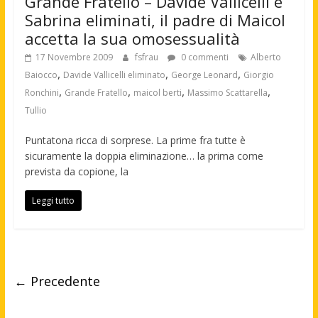
Grande Fratello – Davide Vallicelli e
Sabrina eliminati, il padre di Maicol
accetta la sua omosessualità
17 Novembre 2009
fsfrau
0 commenti
Alberto
,
,
,
Baiocco
Davide Vallicelli eliminato
George Leonard
Giorgio
,
,
,
,
Ronchini
Grande Fratello
maicol berti
Massimo Scattarella
Tullio
Puntatona ricca di sorprese. La prime fra tutte è
sicuramente la doppia eliminazione… la prima come
prevista da copione, la
Leggi tutto
← Precedente