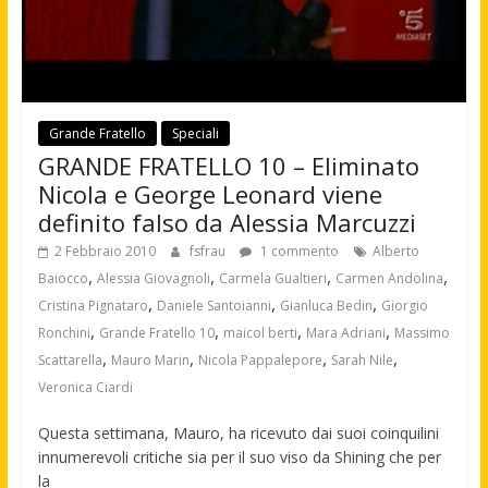
Grande Fratello
Speciali
GRANDE FRATELLO 10 – Eliminato
Nicola e George Leonard viene
definito falso da Alessia Marcuzzi
2 Febbraio 2010
fsfrau
1 commento
Alberto
,
,
,
,
Baiocco
Alessia Giovagnoli
Carmela Gualtieri
Carmen Andolina
,
,
,
Cristina Pignataro
Daniele Santoianni
Gianluca Bedin
Giorgio
,
,
,
,
Ronchini
Grande Fratello 10
maicol berti
Mara Adriani
Massimo
,
,
,
,
Scattarella
Mauro Marin
Nicola Pappalepore
Sarah Nile
Veronica Ciardi
Questa settimana, Mauro, ha ricevuto dai suoi coinquilini
innumerevoli critiche sia per il suo viso da Shining che per
la