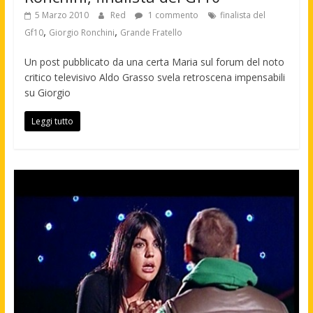
5 Marzo 2010
Red
1 commento
finalista del
,
,
Gf10
Giorgio Ronchini
Grande Fratello
Un post pubblicato da una certa Maria sul forum del noto
critico televisivo Aldo Grasso svela retroscena impensabili
su Giorgio
Leggi tutto