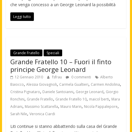
che venga concesso a un George Leonard la possibilità
Leggi tutto
Grande Fratello
Speciali
Grande Fratello 10 – Fuori il finto
principe George Leonard
12 Gennaio 2010
fsfrau
0 commenti
Alberto
,
,
,
,
Baiocco
Alessia Giovagnoli
Carmela Gualtieri
Carmen Andolina
,
,
,
Cristina Pignataro
Daniele Santoianni
George Leonard
Giorgio
,
,
,
,
Ronchini
Grande Fratello
Grande Fratello 10
maicol berti
Mara
,
,
,
,
Adriani
Massimo Scattarella
Mauro Marin
Nicola Pappalepore
,
Sarah Nile
Veronica Ciardi
Liti continue si stanno abbattendo sulla casa del Grande