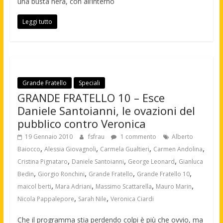
una busta nera, con all’interno
Leggi tutto
Grande Fratello
Speciali
GRANDE FRATELLO 10 – Esce
Daniele Santoianni, le ovazioni del
pubblico contro Veronica
19 Gennaio 2010
fsfrau
1 commento
Alberto
,
,
,
,
Baiocco
Alessia Giovagnoli
Carmela Gualtieri
Carmen Andolina
,
,
,
Cristina Pignataro
Daniele Santoianni
George Leonard
Gianluca
,
,
,
,
Bedin
Giorgio Ronchini
Grande Fratello
Grande Fratello 10
,
,
,
,
maicol berti
Mara Adriani
Massimo Scattarella
Mauro Marin
,
,
Nicola Pappalepore
Sarah Nile
Veronica Ciardi
Che il programma stia perdendo colpi è più che ovvio, ma