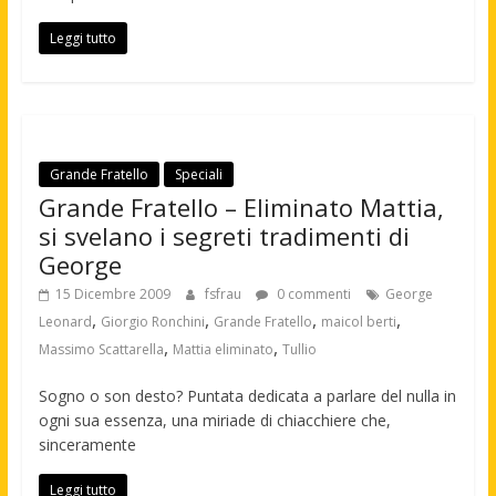
Leggi tutto
Grande Fratello
Speciali
Grande Fratello – Eliminato Mattia,
si svelano i segreti tradimenti di
George
15 Dicembre 2009
fsfrau
0 commenti
George
,
,
,
,
Leonard
Giorgio Ronchini
Grande Fratello
maicol berti
,
,
Massimo Scattarella
Mattia eliminato
Tullio
Sogno o son desto? Puntata dedicata a parlare del nulla in
ogni sua essenza, una miriade di chiacchiere che,
sinceramente
Leggi tutto