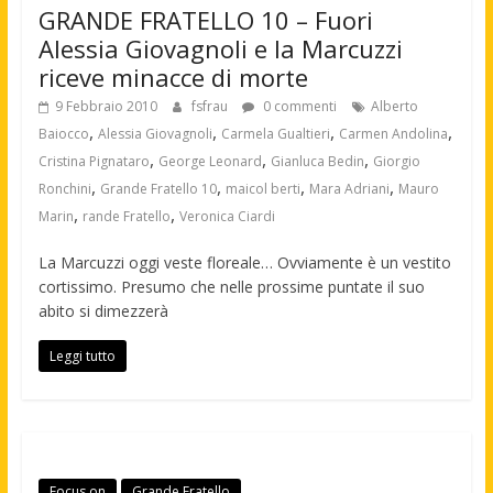
GRANDE FRATELLO 10 – Fuori
Alessia Giovagnoli e la Marcuzzi
riceve minacce di morte
9 Febbraio 2010
fsfrau
0 commenti
Alberto
,
,
,
,
Baiocco
Alessia Giovagnoli
Carmela Gualtieri
Carmen Andolina
,
,
,
Cristina Pignataro
George Leonard
Gianluca Bedin
Giorgio
,
,
,
,
Ronchini
Grande Fratello 10
maicol berti
Mara Adriani
Mauro
,
,
Marin
rande Fratello
Veronica Ciardi
La Marcuzzi oggi veste floreale… Ovviamente è un vestito
cortissimo. Presumo che nelle prossime puntate il suo
abito si dimezzerà
Leggi tutto
Focus on
Grande Fratello