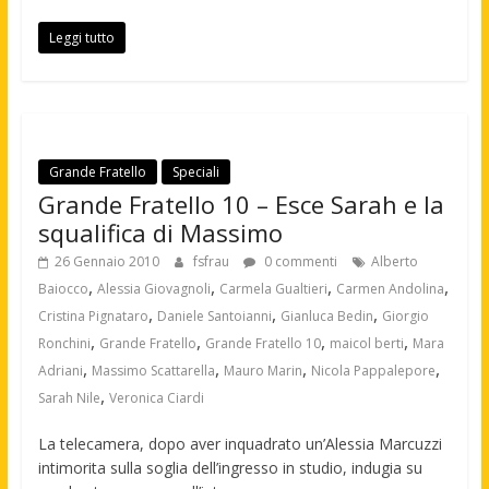
Leggi tutto
Grande Fratello
Speciali
Grande Fratello 10 – Esce Sarah e la
squalifica di Massimo
26 Gennaio 2010
fsfrau
0 commenti
Alberto
,
,
,
,
Baiocco
Alessia Giovagnoli
Carmela Gualtieri
Carmen Andolina
,
,
,
Cristina Pignataro
Daniele Santoianni
Gianluca Bedin
Giorgio
,
,
,
,
Ronchini
Grande Fratello
Grande Fratello 10
maicol berti
Mara
,
,
,
,
Adriani
Massimo Scattarella
Mauro Marin
Nicola Pappalepore
,
Sarah Nile
Veronica Ciardi
La telecamera, dopo aver inquadrato un’Alessia Marcuzzi
intimorita sulla soglia dell’ingresso in studio, indugia su