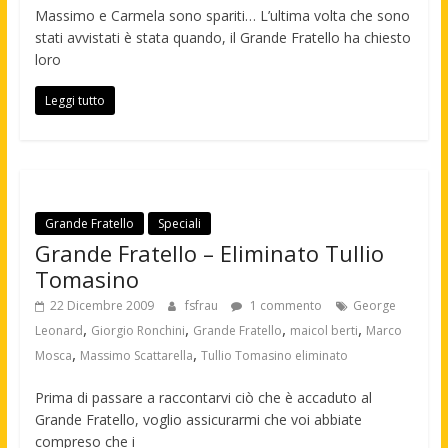
Massimo e Carmela sono spariti… L’ultima volta che sono
stati avvistati è stata quando, il Grande Fratello ha chiesto
loro
Leggi tutto
Grande Fratello
Speciali
Grande Fratello – Eliminato Tullio
Tomasino
22 Dicembre 2009
fsfrau
1 commento
George
,
,
,
,
Leonard
Giorgio Ronchini
Grande Fratello
maicol berti
Marco
,
,
Mosca
Massimo Scattarella
Tullio Tomasino eliminato
Prima di passare a raccontarvi ciò che è accaduto al
Grande Fratello, voglio assicurarmi che voi abbiate
compreso che i