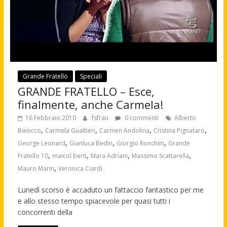
Grande Fratello
Speciali
GRANDE FRATELLO – Esce,
finalmente, anche Carmela!
16 Febbraio 2010
fsfrau
0 commenti
Alberto
,
,
,
,
Baiocco
Carmela Gualtieri
Carmen Andolina
Cristina Pignataro
,
,
,
George Leonard
Gianluca Bedin
Giorgio Ronchini
Grande
,
,
,
,
Fratello 10
maicol berti
Mara Adriani
Massimo Scattarella
,
Mauro Marin
Veronica Ciardi
Lunedì scorso è accaduto un fattaccio fantastico per me
e allo stesso tempo spiacevole per quasi tutti i
concorrenti della