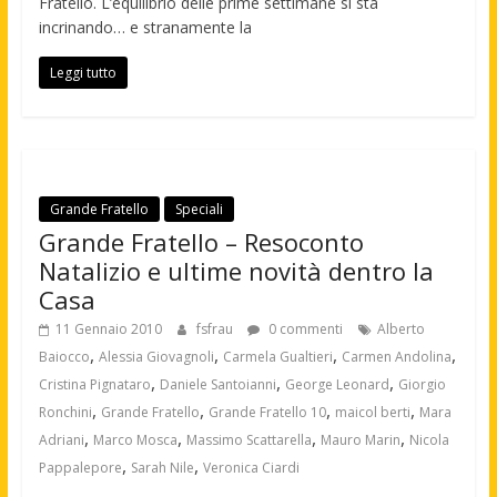
Fratello. L’equilibrio delle prime settimane si sta
incrinando… e stranamente la
Leggi tutto
Grande Fratello
Speciali
Grande Fratello – Resoconto
Natalizio e ultime novità dentro la
Casa
11 Gennaio 2010
fsfrau
0 commenti
Alberto
,
,
,
,
Baiocco
Alessia Giovagnoli
Carmela Gualtieri
Carmen Andolina
,
,
,
Cristina Pignataro
Daniele Santoianni
George Leonard
Giorgio
,
,
,
,
Ronchini
Grande Fratello
Grande Fratello 10
maicol berti
Mara
,
,
,
,
Adriani
Marco Mosca
Massimo Scattarella
Mauro Marin
Nicola
,
,
Pappalepore
Sarah Nile
Veronica Ciardi