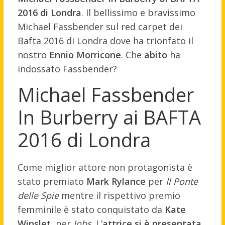
2016 di Londra
. Il bellissimo e bravissimo
Michael Fassbender sul red carpet dei
Bafta 2016 di Londra dove ha trionfato il
nostro
Ennio Morricone
. Che
abito
ha
indossato Fassbender?
Michael Fassbender
In Burberry ai BAFTA
2016 di Londra
Come miglior attore non protagonista è
stato premiato
Mark Rylance
per
Il Ponte
delle Spie
mentre il rispettivo premio
femminile è stato conquistato da
Kate
Winslet
, per
Jobs
. L’
attrice si è presentata