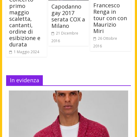
Francesco
primo
Capodanno
Renga in
maggio
gay 2017
tour con con
scaletta,
serata COX a
Maurizio
cantanti,
Milano
Miri
ordine di
21 Dicembre
esibizione e
26 Ottobre
2016
durata
2016
1 Maggio 2024
In evidenza