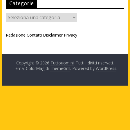
Categorie
Categorie
Redazione
Contatti
Disclaimer
Privacy
Copyright © 2026
Tuttouomini
. Tutti i diritti riservati.
Tema: ColorMag di
ThemeGrill
. Powered by
WordPress
.