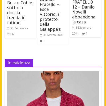
FRATELLO
Bosco Cobos
Fratello –
12 – Danilo
sotto la
Esce
Novelli
doccia
Vittorio, il
abbandona
fredda in
protetto
la casa
intimo
della
1 Dicembre
21 Settembre
Gialappa’s
2011
1
2016
31 Marzo 2009
0
In evidenza