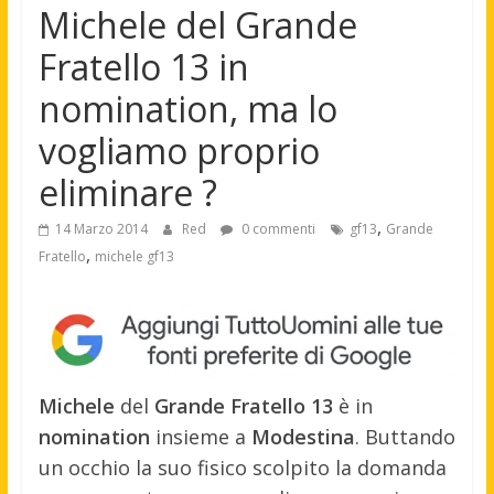
Michele del Grande
Fratello 13 in
nomination, ma lo
vogliamo proprio
eliminare ?
,
14 Marzo 2014
Red
0 commenti
gf13
Grande
,
Fratello
michele gf13
Michele
del
Grande Fratello 13
è in
nomination
insieme a
Modestina
. Buttando
un occhio la suo fisico scolpito la domanda