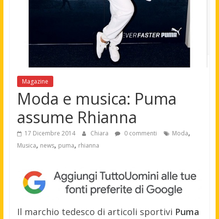
Magazine
Moda e musica: Puma
assume Rhianna
,
17 Dicembre 2014
Chiara
0 commenti
Moda
,
,
,
Musica
news
puma
rhianna
Il marchio tedesco di articoli sportivi
Puma