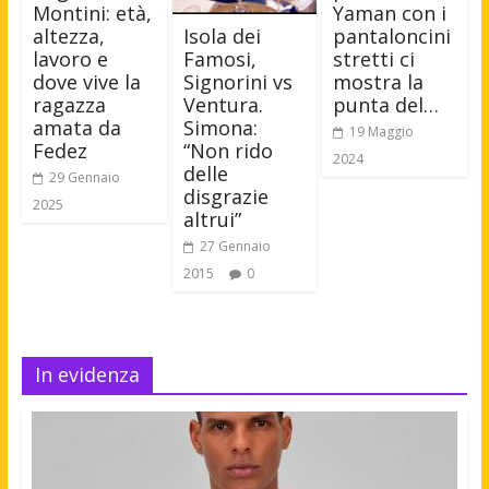
Montini: età,
Yaman con i
Isola dei
altezza,
pantaloncini
Famosi,
lavoro e
stretti ci
Signorini vs
dove vive la
mostra la
Ventura.
ragazza
punta del…
Simona:
amata da
19 Maggio
“Non rido
Fedez
2024
delle
29 Gennaio
disgrazie
2025
altrui”
27 Gennaio
2015
0
In evidenza