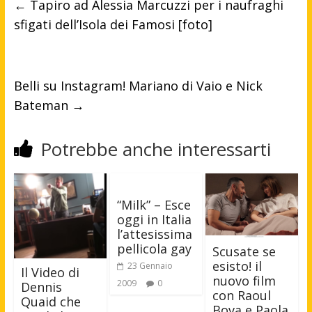
←
Tapiro ad Alessia Marcuzzi per i naufraghi
sfigati dell’Isola dei Famosi [foto]
Belli su Instagram! Mariano di Vaio e Nick
Bateman
→
Potrebbe anche interessarti
“Milk” – Esce
oggi in Italia
l’attesissima
pellicola gay
Scusate se
esisto! il
23 Gennaio
Il Video di
nuovo film
2009
0
Dennis
con Raoul
Quaid che
Bova e Paola