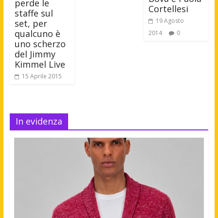
perde le
Cortellesi
staffe sul
19 Agosto
set, per
qualcuno è
2014
0
uno scherzo
del Jimmy
Kimmel Live
15 Aprile 2015
In evidenza