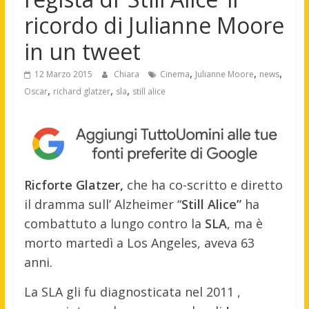
ricordo di Julianne Moore
in un tweet
,
,
,
12 Marzo 2015
Chiara
Cinema
Julianne Moore
news
,
,
,
Oscar
richard glatzer
sla
still alice
Ricforte Glatzer,
che ha co-scritto e diretto
il dramma sull’ Alzheimer “
Still Alice”
ha
combattuto a lungo contro la
SLA
, ma è
morto martedì a Los Angeles, aveva 63
anni.
La SLA gli fu diagnosticata nel 2011 ,