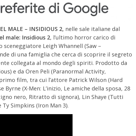
EL MALE – INSIDIOUS 2,
nelle sale italiane dal
del male: Insidious 2
, l’ultimo horror carico di
lo sceneggiatore Leigh Whannell (Saw –
ende di una famiglia che cerca di scoprire il segreto
ente collegata al mondo degli spiriti.
Prodotto da
ious) e da Oren Peli (Paranormal Activity,
l primo film, tra cui l’attore Patrick Wilson (Hard
e Byrne (X-Men: L’inizio, Le amiche della sposa, 28
gno nero, Ritratto di signora), Lin Shaye (Tutti
 Ty Simpkins (Iron Man 3).