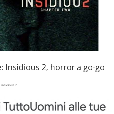
e: Insidious 2, horror a go-go
,
insidious 2