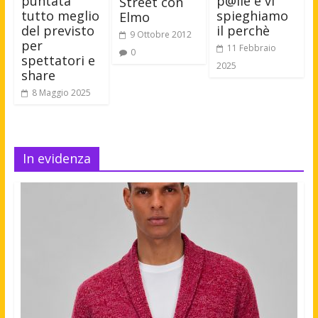
puntata
p@lle e vi
Street con
tutto meglio
spieghiamo
Elmo
del previsto
il perchè
9 Ottobre 2012
per
11 Febbraio
0
spettatori e
2025
share
8 Maggio 2025
In evidenza