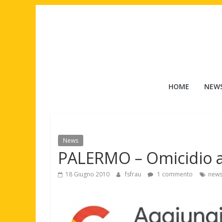
Salta
al
contenuto
Tuttouomini
HOME
NEW
News,
Tv,
Cinema,
Motori,
News
gay
PALERMO – Omicidio a
news
e
18 Giugno 2010
fsfrau
1 commento
new
la
moda
maschile