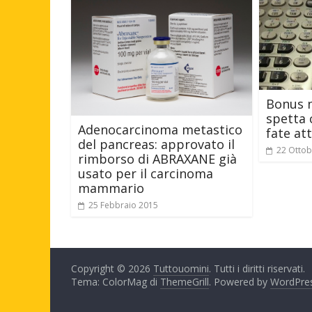
Bonus n
spetta 
Adenocarcinoma metastico
fate at
del pancreas: approvato il
22 Ottob
rimborso di ABRAXANE già
usato per il carcinoma
mammario
25 Febbraio 2015
Copyright © 2026
Tuttouomini
. Tutti i diritti riservati.
Tema: ColorMag di
ThemeGrill
. Powered by
WordPre