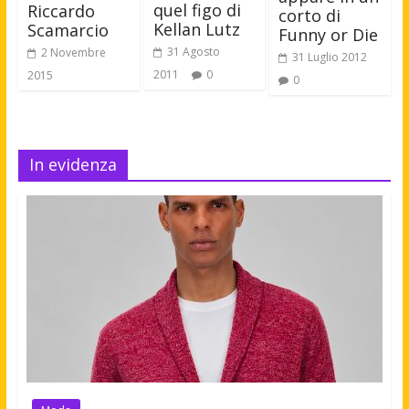
quel figo di
Riccardo
corto di
Kellan Lutz
Scamarcio
Funny or Die
31 Agosto
2 Novembre
31 Luglio 2012
2011
0
2015
0
In evidenza