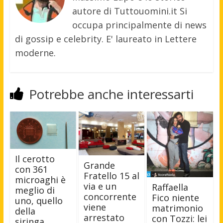
autore di Tuttouomini.it Si
occupa principalmente di news
di gossip e celebrity. E' laureato in Lettere
moderne.
Potrebbe anche interessarti
Il cerotto
Grande
con 361
Fratello 15 al
microaghi è
via e un
Raffaella
meglio di
concorrente
Fico niente
uno, quello
viene
matrimonio
della
arrestato
con Tozzi: lei
siringa…