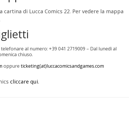
la cartina di Lucca Comics 22. Per vedere la mappa
.
lietti
di telefonare al numero: +39 041 2719009 – Dal lunedì al
domenica chiuso.
om
oppure
ticketing(at)luccacomicsandgames.com
omics
cliccare qui.